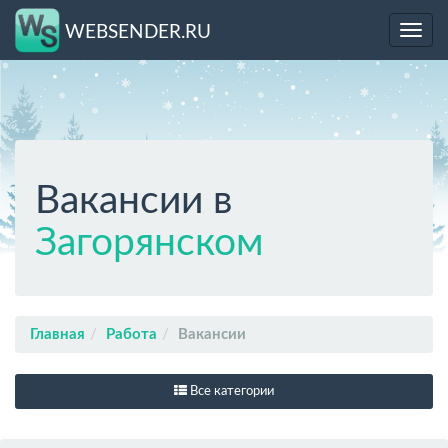
WEBSENDER.RU
Toggl
navig
Вакансии в
Загорянском
Главная
Работа
Вакансии
Все категории