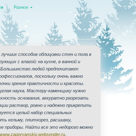
ти
Разное
 лучших способов облицовки стен и пола в
ющих с влагой: на кухне, в ванной и
. Большинство людей предпочитают
офессионалов, поскольку очень важно
точки зрения практичности и красоты.
 целая наука. Мастеру-каменщику нужно
хность основания, аккуратно разрезать
рции раствор, ровно и надежно прикрепить
зуется целый набор специальных
ть кельму, плиткорез, расшивку,
е приборы. Найти все это недорого можно
www.zagoryanskiy.websender.ru
.