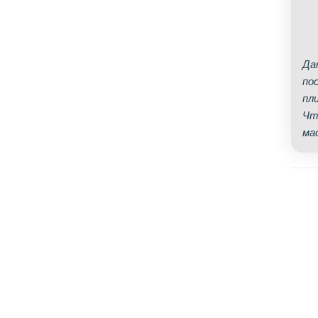
Да
по
пл
Чт
ма