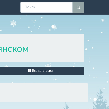
янском
Все категории