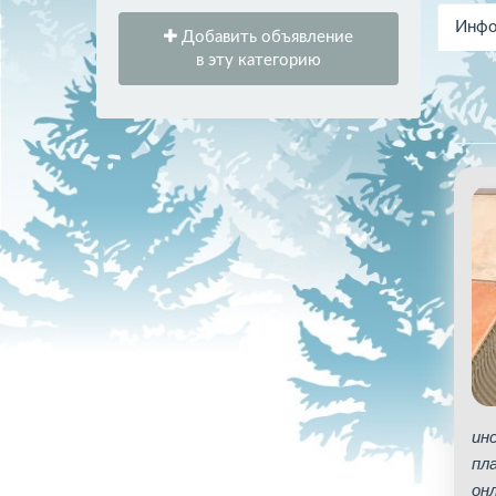
Инфо
Добавить объявление
в эту категорию
ин
пл
он