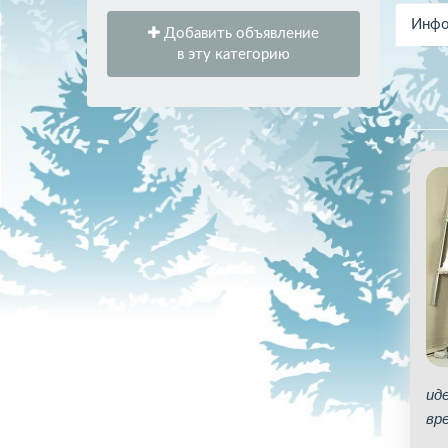
Инфо
Добавить объявление
в эту категорию
ид
вр