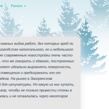
ти
Разное
новных видов работ, без которых вряд ли
изводстве капитального, но и небольшого
же современные новостройки очень часто
 что же говорить о зданиях, построенных
оляет идеально выровнять поверхность,
 помещения и предохранить его от
дков. На рынке в Загорянском
 для штукатурки. Но какую из них купить,
твор, чтобы не только привести стены в
лась и не отвалилась через некоторое