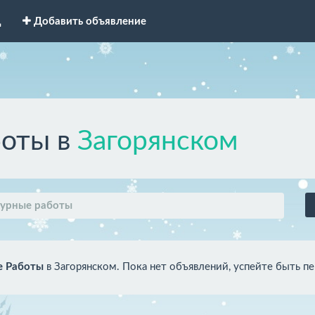
д
Добавить объявление
боты в
Загорянском
урные работы
е Работы
в Загорянском. Пока нет объявлений, успейте быть п