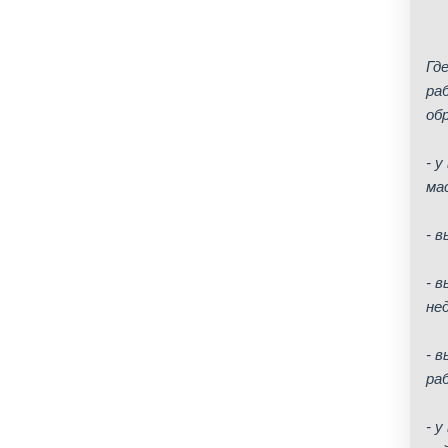
Гд
ра
об
- 
ма
- 
- 
не
- 
ра
- 