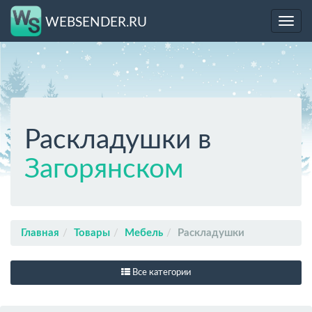
WEBSENDER.RU
Toggl
navig
Раскладушки в
Загорянском
Главная
Товары
Мебель
Раскладушки
Все категории