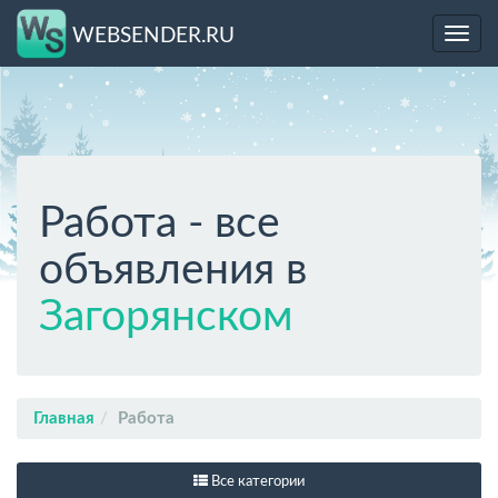
WEBSENDER.RU
Toggl
navig
Работа - все
объявления в
Загорянском
Главная
Работа
Все категории