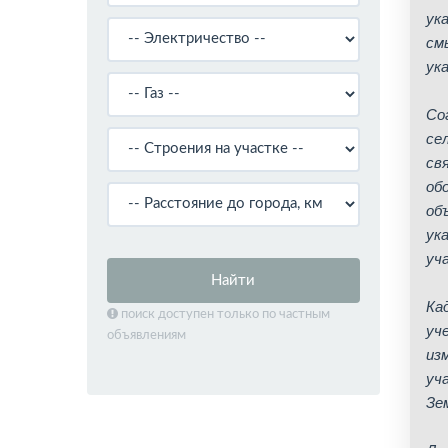
ук
см
ук
Со
се
св
об
об
ук
уч
Найти
Ка
поиск доступен только по частным
уч
объявлениям
из
уч
Зе