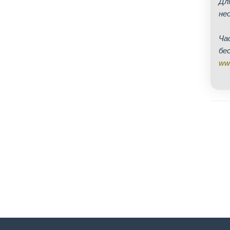
Дл
не
Ча
бе
www