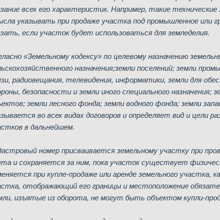
азание всех его характеристик. Например, такие технические 
ысла указывать при продаже участка под промышленное или 
азать, если участок будет использоваться для земледелия.
гласно «Земельному кодексу» по целевому назначению земельн
льскохозяйственного назначения;земли поселений; земли пром
язи, радиовещания, телевидения, информатики, земли для обе
ороны, безопасности и земли иного специального назначения; 
ъектов; земли лесного фонда; земли водного фонда; земли зап
азывается во всех видах договоров и определяет вид и цели р
астков в дальнейшем.
дастровый номер присваивается земельному участку при пров
ета и сохраняется за ним, пока участок существует физически
меняется при купле-продаже или аренде земельного участка, к
астка, отображающий его границы и местоположение обязате
мли, изъятые из оборота, не могут быть объектом купли-про