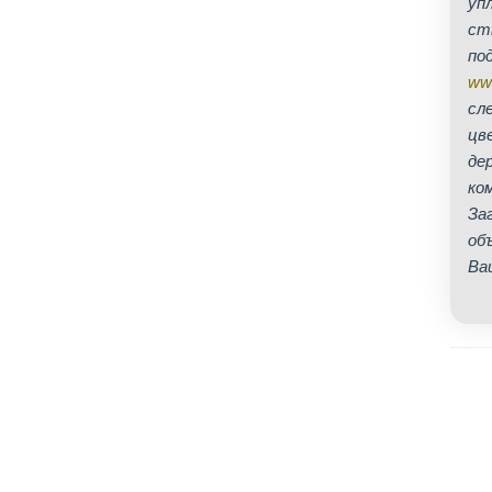
уп
ст
по
www
сл
цв
де
ко
За
об
Ва