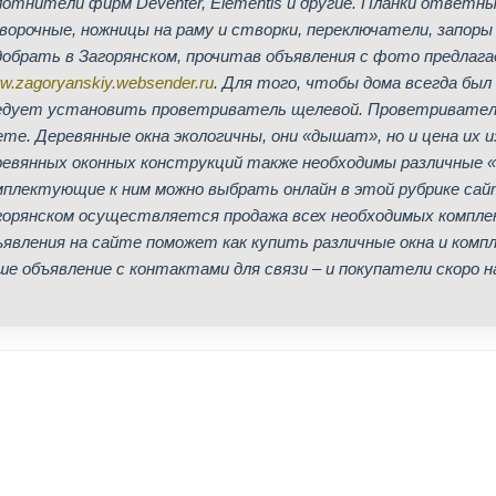
лотнители фирм Deventer, Elementis и другие. Планки ответн
ворочные, ножницы на раму и створки, переключатели, запоры
добрать в Загорянском, прочитав объявления с фото предлаг
.zagoryanskiy.websender.ru
. Для того, чтобы дома всегда был
едует установить проветриватель щелевой. Проветриватели
ете. Деревянные окна экологичны, они «дышат», но и цена их
ревянных оконных конструкций также необходимы различные «
мплектующие к ним можно выбрать онлайн в этой рубрике сайт
горянском осуществляется продажа всех необходимых компл
ъявления на сайте поможет как купить различные окна и ком
ше объявление с контактами для связи – и покупатели скоро н