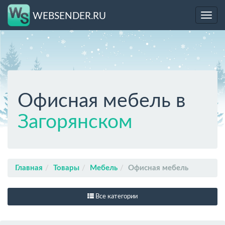
WEBSENDER.RU
Toggl
navig
Офисная мебель в
Загорянском
Главная
Товары
Мебель
Офисная мебель
Все категории