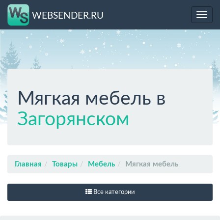
WEBSENDER.RU
Toggl
navig
Мягкая мебель в
Загорянском
Главная
Товары
Мебель
Мягкая мебель
Все категории