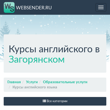
WEBSENDER.RU
Toggl
navig
Курсы английского в
Загорянском
Главная
Услуги
Образовательные услуги
Курсы английского языка
Все категории