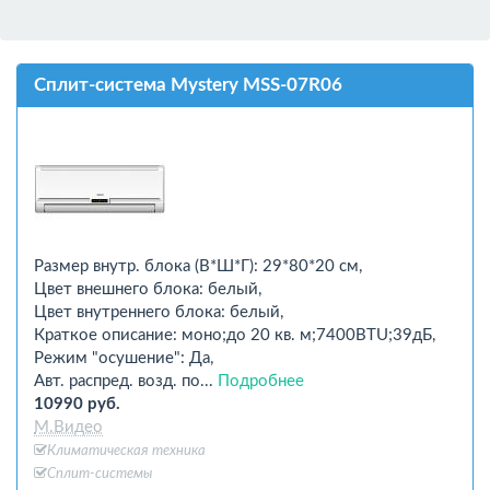
Сплит-система Mystery MSS-07R06
Размер внутр. блока (В*Ш*Г): 29*80*20 см,
Цвет внешнего блока: белый,
Цвет внутреннего блока: белый,
Краткое описание: моно;до 20 кв. м;7400BTU;39дБ,
Режим "осушение": Да,
Авт. распред. возд. по...
Подробнее
10990 руб.
М.Видео
Климатическая техника
Сплит-системы