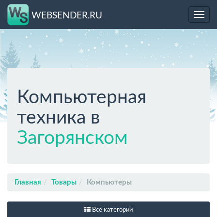
WEBSENDER.RU
Toggl
navig
Компьютерная
техника в
Загорянском
Главная
Товары
Компьютеры
Все категории