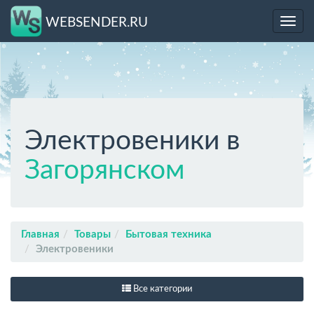
WEBSENDER.RU
Toggl
navig
Электровеники в
Загорянском
Главная
Товары
Бытовая техника
Электровеники
Все категории